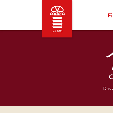
Fi
CADERA
Das 