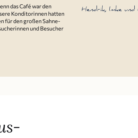
denn das Café war den
ere Kondi­to­rinnen hatten
ten für den großen Sahne-
uche­rinnen und Besucher
us-