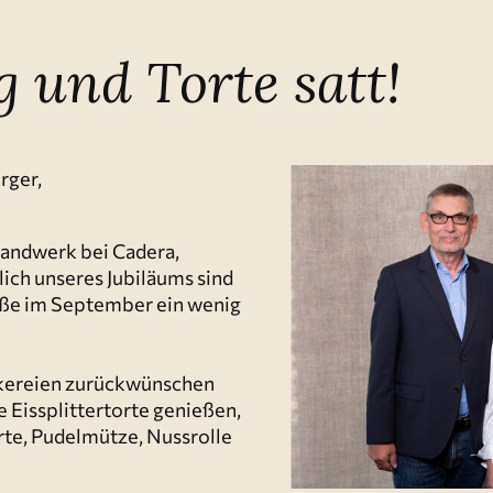
g und Torte satt!
rger,
Handwerk bei Cadera,
lich unseres Jubiläums sind
raße im September ein wenig
e­reien zurück­wün­schen
 Eissplit­ter­torte genießen,
rte, Pudel­mütze, Nussrolle