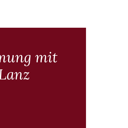
­mung mit
 Lanz