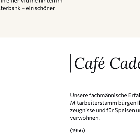
in einer Vitrine hinten im
ster­bank – ein schöner
Café Cad
Unsere fachmän­ni­sche Erfa
Mitar­bei­ter­stamm bürgen Ih
zeug­nisse und für Speisen 
verwöhnen.
(1956)