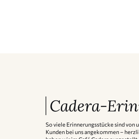
Cadera-Erin
So viele Erinne­rungs­stücke sind von
Kunden bei uns angekommen – herzli­c