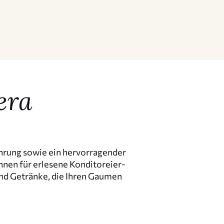
era
hrung sowie ein hervor­ra­gender
nen für erlesene Kondi­to­rei­er­
und Getränke, die Ihren Gaumen