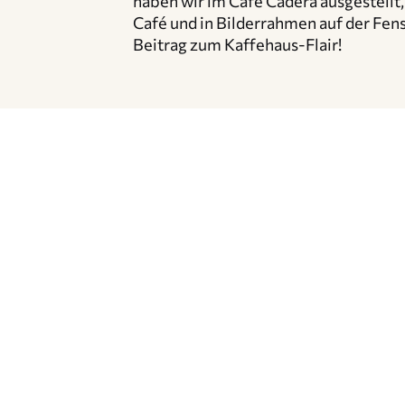
haben wir im Café Cadera ausge­stellt, 
Café und in Bilder­rahmen auf der Fen
Beitrag zum Kaffehaus-Flair!