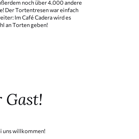
ußerdem noch über 4.000 andere
e! Der Torten­t­resen war einfach
eiter: Im Café Cadera wird es
hl an Torten geben!
 Gast!
ei uns willkommen!