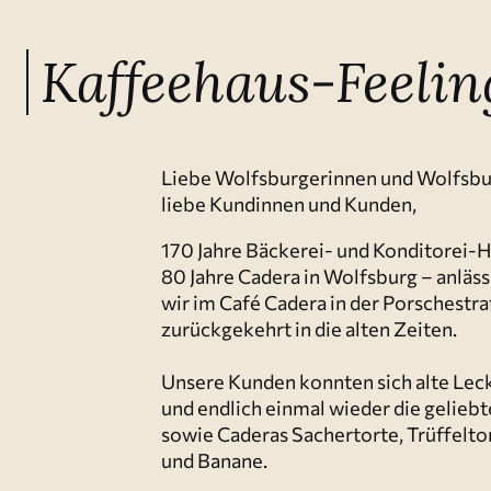
Kaffee­haus-Feelin
Liebe Wolfs­bur­ge­rinnen und Wolfs­bu
liebe Kundinnen und Kunden,
170 Jahre Bäckerei- und Kondi­torei-
80 Jahre Cadera in Wolfsburg – anläss­
wir im Café Cadera in der Porsche­st
zurück­ge­kehrt in die alten Zeiten.
Unsere Kunden konnten sich alte Leck
und endlich einmal wieder die geliebte
sowie Caderas Sacher­torte, Trüffel­to
und Banane.