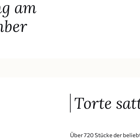
ng am
mber
Torte satt
Über 720 Stücke der beliebt