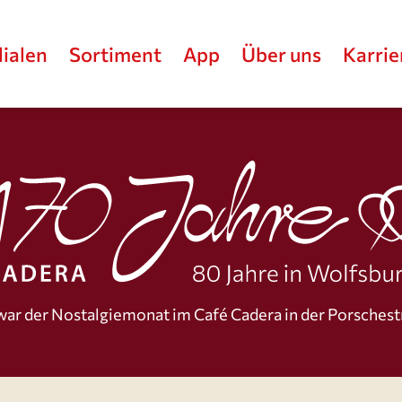
lialen
Sortiment
App
Über uns
Karrie
war der Nostal­gie­monat im Café Cadera in der Porschest