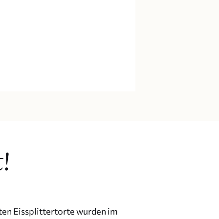
!
en Eissplit­ter­torte wurden im