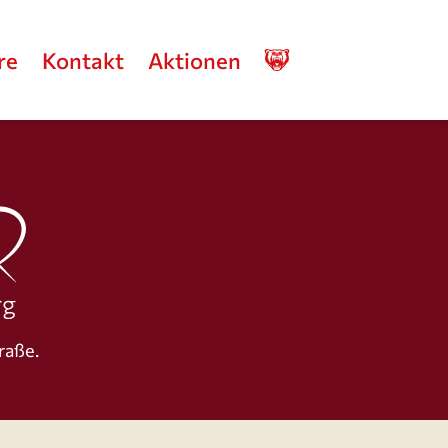
re
Kontakt
Aktionen
Stolzer
Partner
der
Grizzlys
raße.