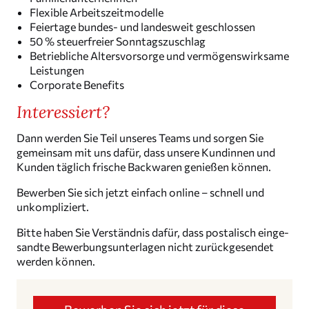
Flexible Arbeits­zeit­mo­delle
Feiertage bundes- und landes­weit geschlossen
50 % steuer­freier Sonntagszuschlag
Betrieb­liche Alters­vor­sorge und vermö­gens­wirk­same
Leistungen
Corporate Benefits
Inter­es­siert?
Dann werden Sie Teil unseres Teams und sorgen Sie
gemeinsam mit uns dafür, dass unsere Kundinnen und
Kunden täglich frische Backwaren genießen können.
Bewerben Sie sich jetzt einfach online – schnell und
unkompliziert.
Bitte haben Sie Verständnis dafür, dass posta­lisch einge­
sandte Bewer­bungs­un­ter­lagen nicht zurück­ge­sendet
werden können.