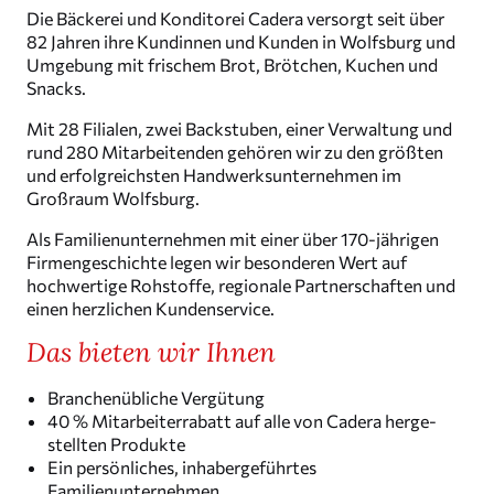
Die Bäckerei und Kondi­torei Cadera versorgt seit über
82 Jahren ihre Kundinnen und Kunden in Wolfsburg und
Umgebung mit frischem Brot, Brötchen, Kuchen und
Snacks.
Mit 28 Filialen, zwei Backstuben, einer Verwal­tung und
rund 280 Mitar­bei­tenden gehören wir zu den größten
und erfolg­reichsten Handwerks­un­ter­nehmen im
Großraum Wolfsburg.
Als Famili­en­un­ter­nehmen mit einer über 170-jährigen
Firmen­ge­schichte legen wir beson­deren Wert auf
hochwer­tige Rohstoffe, regionale Partner­schaften und
einen herzli­chen Kundenservice.
Das bieten wir Ihnen
Branchen­üb­liche Vergütung
40 % Mitar­bei­ter­ra­batt auf alle von Cadera herge­
stellten Produkte
Ein persön­li­ches, inhaber­ge­führtes
Familienunternehmen