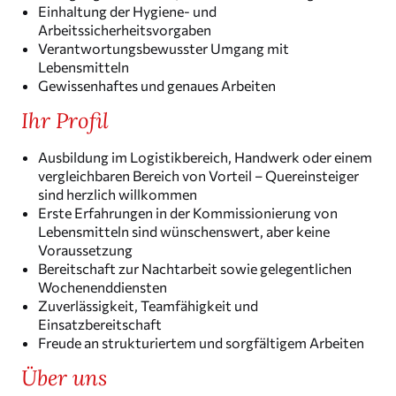
Einhal­tung der Hygiene- und
Arbeitssicherheitsvorgaben
Verant­wor­tungs­be­wusster Umgang mit
Lebensmitteln
Gewis­sen­haftes und genaues Arbeiten
Ihr Profil
Ausbil­dung im Logis­tik­be­reich, Handwerk oder einem
vergleich­baren Bereich von Vorteil – Querein­steiger
sind herzlich willkommen
Erste Erfah­rungen in der Kommis­sio­nie­rung von
Lebens­mit­teln sind wünschens­wert, aber keine
Voraussetzung
Bereit­schaft zur Nacht­ar­beit sowie gelegent­li­chen
Wochenenddiensten
Zuver­läs­sig­keit, Teamfä­hig­keit und
Einsatzbereitschaft
Freude an struk­tu­riertem und sorgfäl­tigem Arbeiten
Über uns