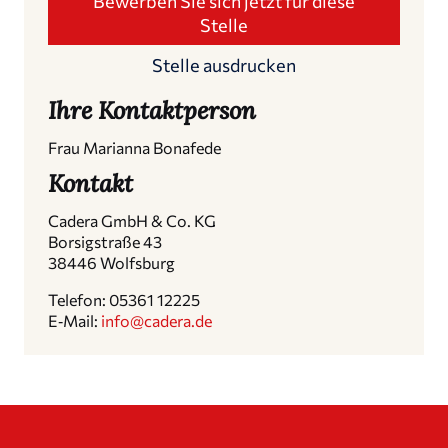
Bewerben Sie sich jetzt für diese
Stelle
Stelle ausdru­cken
Ihre Kontakt­person
Frau Marianna Bonafede
Kontakt
Cadera GmbH & Co. KG
Borsig­straße 43
38446 Wolfsburg
Telefon: 05361 12225
E‑Mail:
info@cadera.de