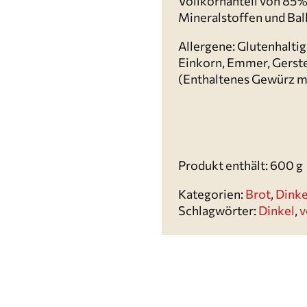
Vollkornanteil von 85% 
Mineralstoffen und Bal
Allergene: Glutenhaltig
Einkorn, Emmer, Gerste
(Enthaltenes Gewürz mi
Produkt enthält: 600
g
Kategorien:
Brot
,
Dinke
Schlagwörter:
Dinkel
,
v