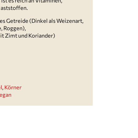
ist es reich an Vitaminen,
laststoffen.
es Getreide (Dinkel als Weizenart,
, Roggen),
t Zimt und Koriander)
l
,
Körner
egan