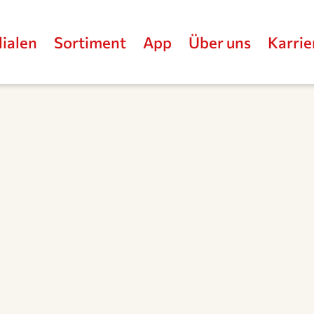
lialen
Sortiment
App
Über uns
Karrie