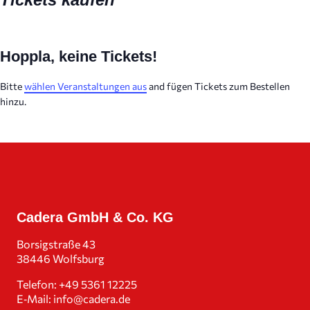
Hoppla, keine Tickets!
Bitte
wählen Veran­stal­tungen aus
and fügen Tickets zum Bestellen
hinzu.
Cadera GmbH & Co. KG
Borsig­straße 43
38446 Wolfsburg
Telefon:
+49 5361 12225
E‑Mail:
info@cadera.de