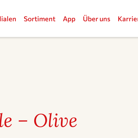
lialen
Sortiment
App
Über uns
Karrie
le – Olive