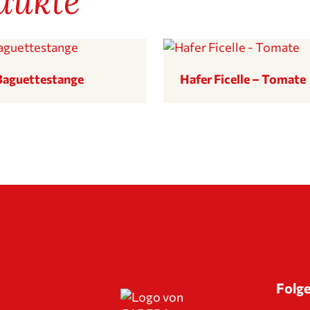
dukte
Baguette­stange
Hafer Ficelle – Tomate
Folge