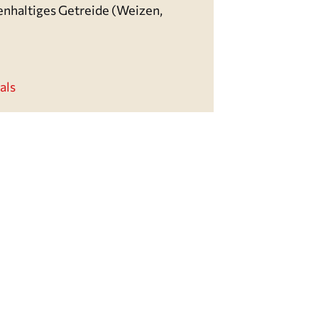
tenhaltiges Getreide (Weizen,
als