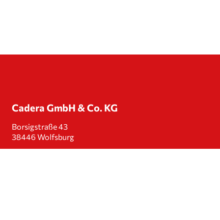
Cadera GmbH & Co. KG
Borsig­straße 43
38446 Wolfsburg
Telefon:
+49 5361 12225
E‑Mail:
info@cadera.de
Folgen Sie uns auf